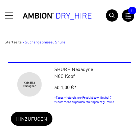
Springe
0
zum
AMBION Dry Hire
Inhalt
Startseite
>
Suchergebnisse: Shure
SHURE Nexadyne
N8C Kopf
ab 1,00 €
*
*Tagesmietpreis pro Produkt bzw. Set bei 7
zusammenhängenden Miettagen zzgl. MwSt.
HINZUFÜGEN