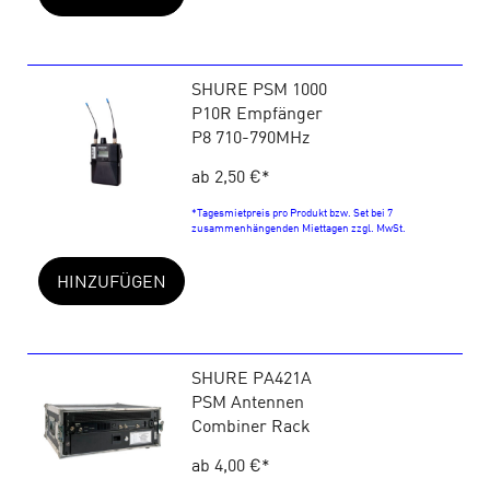
SHURE PSM 1000
P10R Empfänger
P8 710-790MHz
ab 2,50 €
*
*Tagesmietpreis pro Produkt bzw. Set bei 7
zusammenhängenden Miettagen zzgl. MwSt.
HINZUFÜGEN
SHURE PA421A
PSM Antennen
Combiner Rack
ab 4,00 €
*