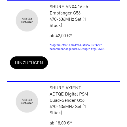
SHURE ANX4 16 ch.
Empfänger G56
470-636MHz Set (1
Stück)
ab 42,00 €
*
*Tagesmietpreis pro Produkt bzw. Set bei 7
zusammenhängenden Miettagen zzgl. MwSt.
HINZUFÜGEN
SHURE AXIENT
ADTQE Digital PSM
Quad-Sender G56
470-636MHz Set (1
Stück)
ab 18,00 €
*