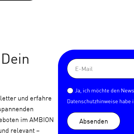
 Dein
Ja, ich möchte den Newsl
etter und erfahre
Datenschutzhinweise
habe 
 spannenden
geboten im AMBION
Absenden
und relevant –