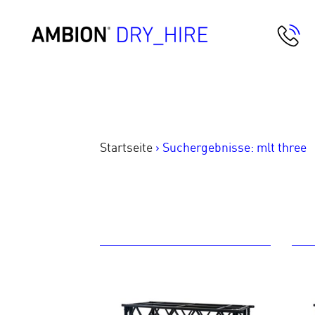
Springe
zum
AMBION Dry Hire
Inhalt
Startseite
>
Suchergebnisse: mlt three