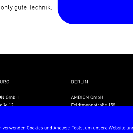
 only gute Technik.
URG
BERLIN
ON GmbH
AMBION GmbH
aße 12
Feldtmannstraße 158
 Hamburg
13088 Berlin
9 40 855075850
Fon +49 30 72627840
r verwenden Cookies und Analyse-Tools, um unsere Website und
9 40 8550758599
Fax +49 30 726278429