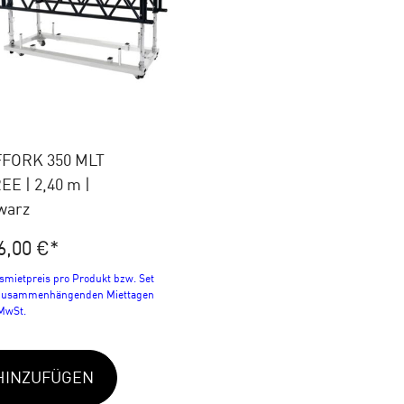
FORK 350 MLT
E | 2,40 m |
warz
6,00 €
*
smietpreis pro Produkt bzw. Set
 zusammenhängenden Miettagen
 MwSt.
HINZUFÜGEN