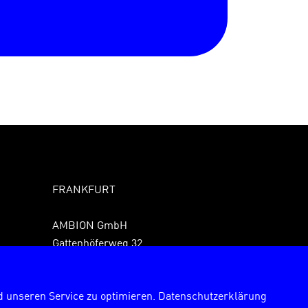
FRANKFURT
AMBION GmbH
Gattenhöferweg 32
61440 Oberursel
Fon +49 6171 989150
 unseren Service zu optimieren.
Datenschutzerklärung
Fax +49 6171 9891529