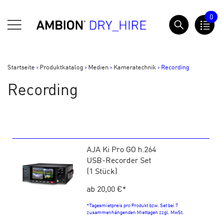
Springe
0
zum
AMBION Dry Hire
Inhalt
Startseite
>
Produktkatalog
>
Medien
>
Kameratechnik
>
Recording
Recording
AJA Ki Pro GO h.264
USB-Recorder Set
(1 Stück)
ab 20,00 €
*
*Tagesmietpreis pro Produkt bzw. Set bei 7
zusammenhängenden Miettagen zzgl. MwSt.