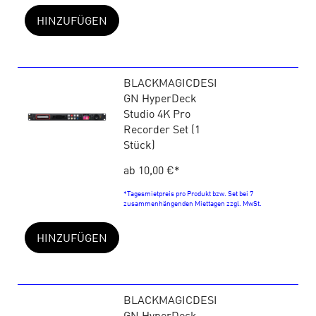
HINZUFÜGEN
BLACKMAGICDESI
GN HyperDeck
Studio 4K Pro
Recorder Set (1
Stück)
ab 10,00 €
*
*Tagesmietpreis pro Produkt bzw. Set bei 7
zusammenhängenden Miettagen zzgl. MwSt.
HINZUFÜGEN
BLACKMAGICDESI
GN HyperDeck