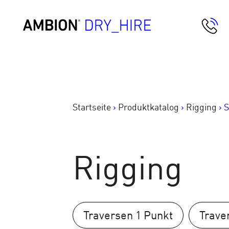
Springe
zum
AMBION Dry Hire
Inhalt
Startseite
>
Produktkatalog
>
Rigging
>
S
Rigging
Traversen 1 Punkt
Trave