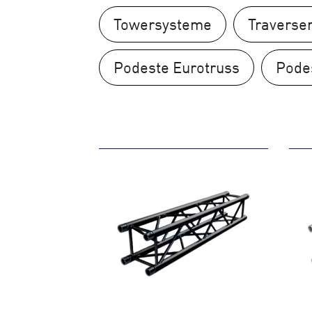
Towersysteme
Traverse
Podeste Eurotruss
Podes