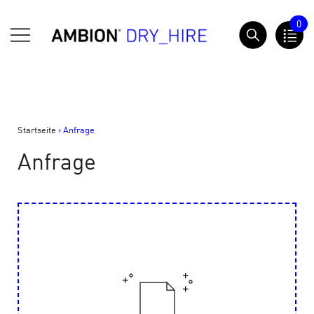
Springe
0
zum
AMBION Dry Hire
Inhalt
Startseite
>
Anfrage
Anfrage