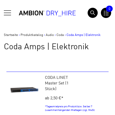
Springe
0
zum
AMBION Dry Hire
Inhalt
Startseite
>
Produktkatalog
>
Audio
>
Coda
>
Coda Amps | Elektronik
Coda Amps | Elektronik
CODA LINET
Master Set (1
Stück)
ab 2,50 €
*
*Tagesmietpreis pro Produkt bzw. Set bei 7
zusammenhängenden Miettagen zzgl. MwSt.