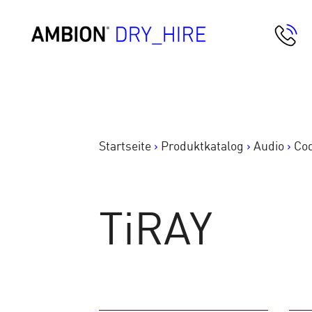
Springe
zum
AMBION Dry Hire
Inhalt
Startseite
>
Produktkatalog
>
Audio
>
Co
TiRAY