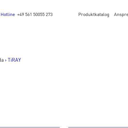
Hotline
+49 561 50055 273
Produktkatalog
Anspr
da
>
TiRAY