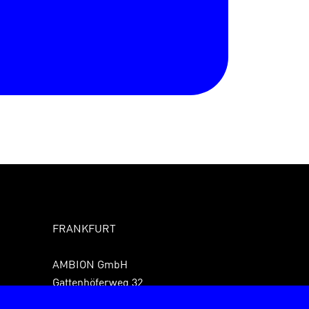
FRANKFURT
AMBION GmbH
Gattenhöferweg 32
61440 Oberursel