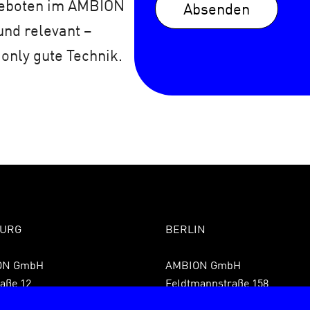
geboten im AMBION
Absenden
und relevant –
 only gute Technik.
URG
BERLIN
ON GmbH
AMBION GmbH
aße 12
Feldtmannstraße 158
 Hamburg
13088 Berlin