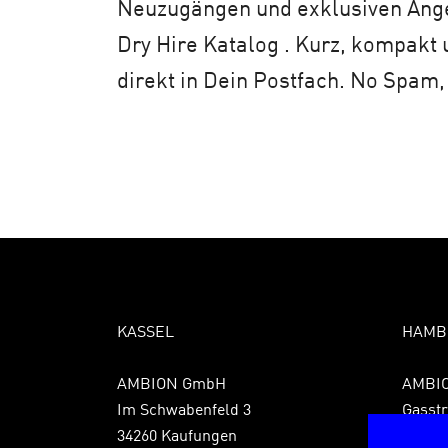
Neuzugängen und exklusiven An
Dry Hire Katalog . Kurz, kompakt 
direkt in Dein Postfach. No Spam,
KASSEL
HAMB
AMBION GmbH
AMBI
Im Schwabenfeld 3
Gasstr
34260 Kaufungen
22761