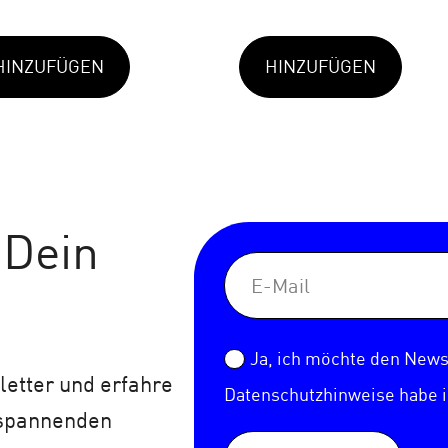
HINZUFÜGEN
HINZUFÜGEN
 Dein
Ja, ich möchte den Newsl
etter und erfahre
Datenschutzhinweise
habe 
 spannenden