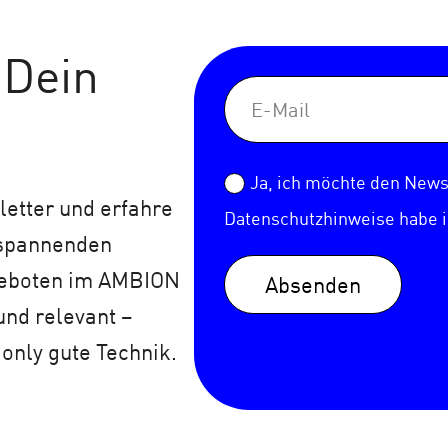
 Dein
Ja, ich möchte den Newsl
etter und erfahre
Datenschutzhinweise
habe 
 spannenden
geboten im AMBION
Absenden
und relevant –
 only gute Technik.