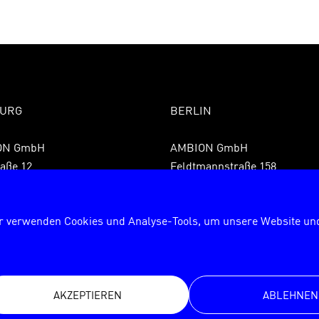
URG
BERLIN
ON GmbH
AMBION GmbH
aße 12
Feldtmannstraße 158
 Hamburg
13088 Berlin
9 40 855075850
Fon +49 30 72627840
r verwenden Cookies und Analyse-Tools, um unsere Website und
9 40 8550758599
Fax +49 30 726278429
rg@ambion.de
berlin@ambion.de
AKZEPTIEREN
ABLEHNEN