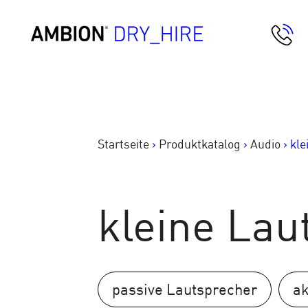
Springe
zum
AMBION Dry Hire
Inhalt
Startseite
>
Produktkatalog
>
Audio
>
kle
kleine Lau
passive Lautsprecher
ak