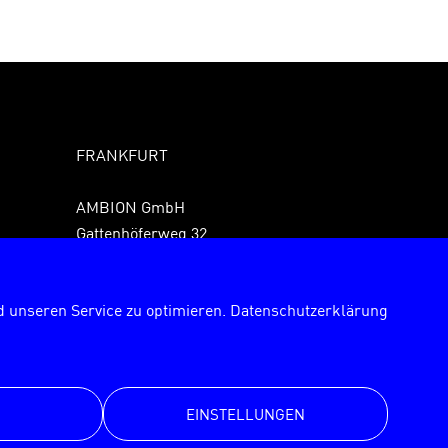
FRANKFURT
AMBION GmbH
Gattenhöferweg 32
61440 Oberursel
Fon +49 6171 989150
 unseren Service zu optimieren.
Datenschutzerklärung
Fax +49 6171 9891529
frankfurt@ambion.de
EINSTELLUNGEN
© AMBION GmbH 2026