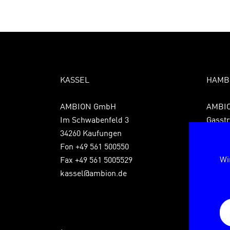
KASSEL
HAMB
AMBION GmbH
AMBI
Im Schwabenfeld 3
Gasstr
34260 Kaufungen
22761
Fon +49 561 500550
Fon +4
Wi
Fax +49 561 5005529
Fax +4
kassel@ambion.de
hambu