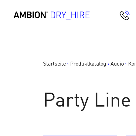
Springe
zum
AMBION Dry Hire
Inhalt
Startseite
>
Produktkatalog
>
Audio
>
Ko
Party Line 