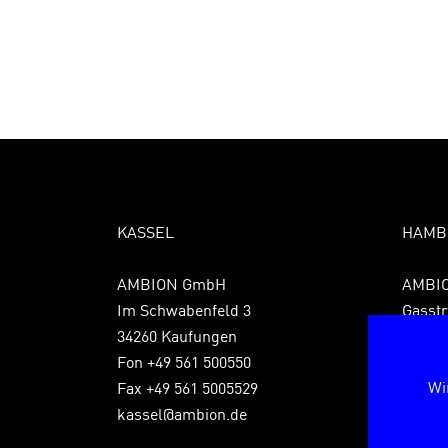
KASSEL
HAMB
AMBION GmbH
AMBI
Im Schwabenfeld 3
Gasstr
34260 Kaufungen
22761
Fon +49 561 500550
Fon +4
Wi
Fax +49 561 5005529
Fax +4
kassel@ambion.de
hambu