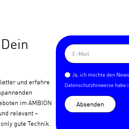
 Dein
Ja, ich möchte den Newsl
etter und erfahre
Datenschutzhinweise
habe 
 spannenden
geboten im AMBION
Absenden
und relevant –
 only gute Technik.