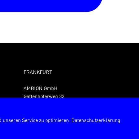
FRANKFURT
AMBION GmbH
Gattenhöferweg 32
61440 Oberursel
Fon +49 6171 989150
 unseren Service zu optimieren.
Datenschutzerklärung
Fax +49 6171 9891529
frankfurt@ambion.de