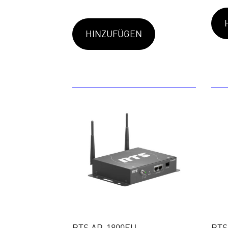
HINZUFÜGEN
RTS AP-1800EU
RTS 