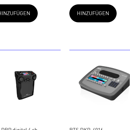
HINZUFÜGEN
HINZUFÜGEN
DBP digital 4 ch.
RTS DKP-4016