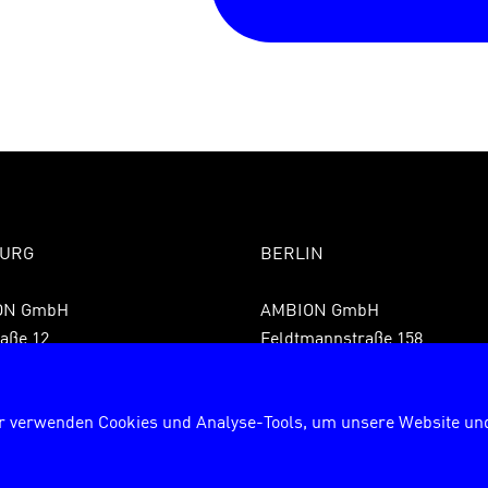
URG
BERLIN
ON GmbH
AMBION GmbH
aße 12
Feldtmannstraße 158
 Hamburg
13088 Berlin
9 40 855075850
Fon +49 30 72627840
r verwenden Cookies und Analyse-Tools, um unsere Website und
9 40 8550758599
Fax +49 30 726278429
rg@ambion.de
berlin@ambion.de