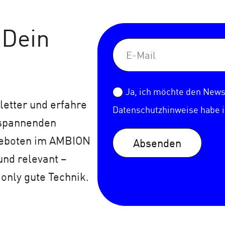
 Dein
Ja, ich möchte den Newsl
etter und erfahre
Datenschutzhinweise
habe 
 spannenden
geboten im AMBION
Absenden
und relevant –
 only gute Technik.