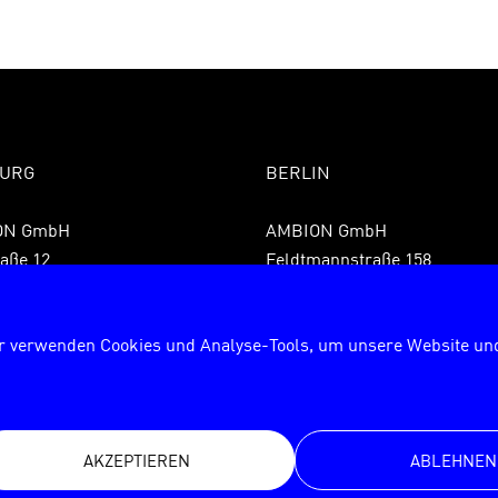
URG
BERLIN
ON GmbH
AMBION GmbH
aße 12
Feldtmannstraße 158
 Hamburg
13088 Berlin
9 40 855075850
Fon +49 30 72627840
r verwenden Cookies und Analyse-Tools, um unsere Website und
9 40 8550758599
Fax +49 30 726278429
rg@ambion.de
berlin@ambion.de
AKZEPTIEREN
ABLEHNEN