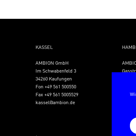
KASSEL
HAMB
AMBION GmbH
AMBI
Im Schwabenfeld 3
Gasstr
34260 Kaufungen
22761
Fon +49 561 500550
Fon +4
Wi
Fax +49 561 5005529
Fax +4
kassel@ambion.de
hambu