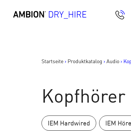
Springe
zum
AMBION Dry Hire
Inhalt
Startseite
>
Produktkatalog
>
Audio
>
Kop
Kopfhörer
IEM Hardwired
IEM Höre