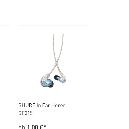
SHURE In Ear Hörer
SE315
ab 1,00 €
*