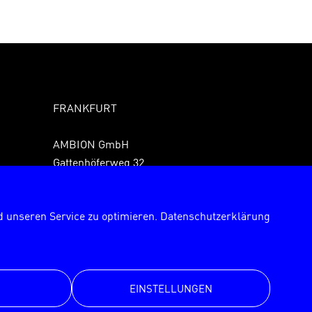
FRANKFURT
AMBION GmbH
Gattenhöferweg 32
61440 Oberursel
Fon +49 6171 989150
 unseren Service zu optimieren.
Datenschutzerklärung
Fax +49 6171 9891529
frankfurt@ambion.de
EINSTELLUNGEN
© AMBION GmbH 2026