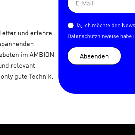
Ja, ich möchte den Newsl
etter und erfahre
Datenschutzhinweise
habe 
 spannenden
geboten im AMBION
Absenden
und relevant –
 only gute Technik.