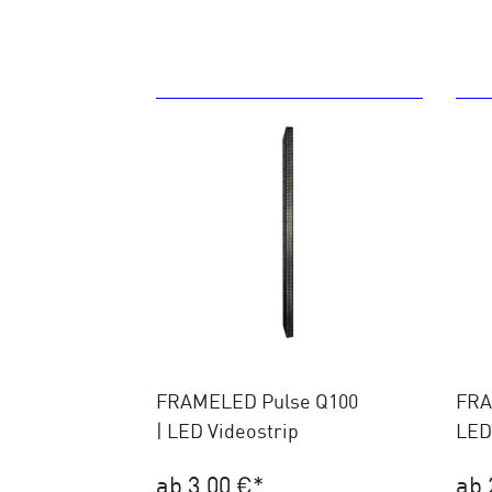
FRAMELED Pulse Q100
FRA
| LED Videostrip
LED
ab 3,00 €
*
ab 