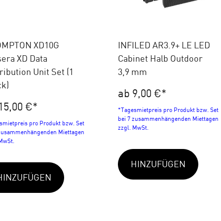
MPTON XD10G
INFILED AR3.9+ LE LED
sera XD Data
Cabinet Halb Outdoor
ribution Unit Set (1
3,9 mm
ck)
ab 9,00 €
*
15,00 €
*
*Tagesmietpreis pro Produkt bzw. Set
bei 7 zusammenhängenden Miettagen
smietpreis pro Produkt bzw. Set
zzgl. MwSt.
 zusammenhängenden Miettagen
 MwSt.
HINZUFÜGEN
HINZUFÜGEN