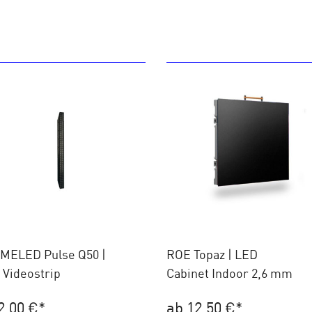
MELED Pulse Q50 |
ROE Topaz | LED
 Videostrip
Cabinet Indoor 2,6 mm
2,00 €
*
ab 12,50 €
*