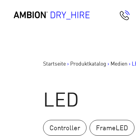
Springe
zum
AMBION Dry Hire
Inhalt
Startseite
>
Produktkatalog
>
Medien
>
L
LED
Controller
FrameLED