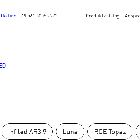
Hotline
+49 561 50055 273
Produktkatalog
Anspr
ED
Infiled AR3.9
Luna
ROE Topaz