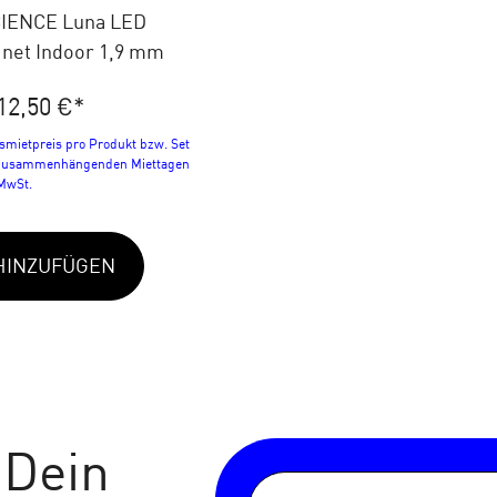
IENCE Luna LED
inet Indoor 1,9 mm
12,50 €
*
smietpreis pro Produkt bzw. Set
 zusammenhängenden Miettagen
 MwSt.
HINZUFÜGEN
 Dein