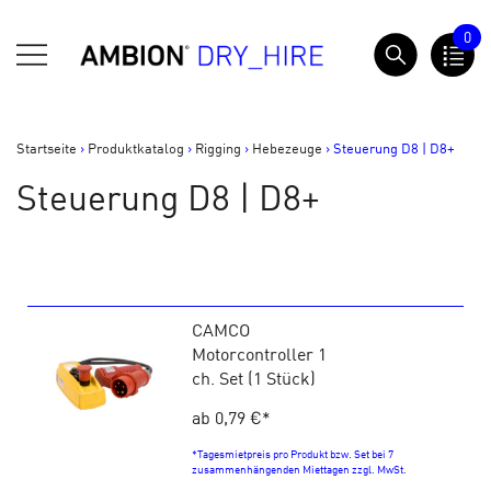
Springe
0
zum
AMBION Dry Hire
Inhalt
Startseite
>
Produktkatalog
>
Rigging
>
Hebezeuge
>
Steuerung D8 | D8+
Steuerung D8 | D8+
CAMCO
Motorcontroller 1
ch. Set (1 Stück)
ab 0,79 €
*
*Tagesmietpreis pro Produkt bzw. Set bei 7
zusammenhängenden Miettagen zzgl. MwSt.