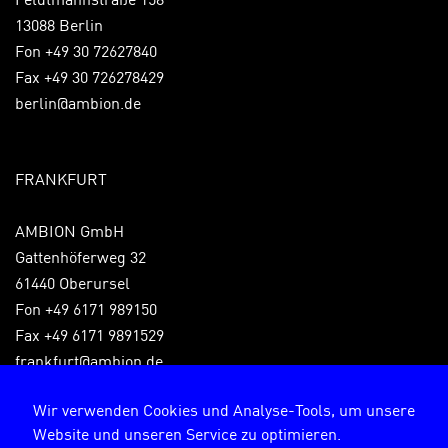
13088 Berlin
Fon +49 30 72627840
Fax +49 30 726278429
berlin@ambion.de
FRANKFURT
AMBION GmbH
Gattenhöferweg 32
61440 Oberursel
Fon +49 6171 989150
Fax +49 6171 9891529
frankfurt@ambion.de
Wir verwenden Cookies und Analyse-Tools, um unsere
Website und unseren Service zu optimieren.
Impressum