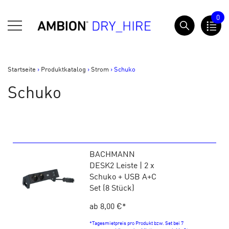
Springe
0
zum
AMBION Dry Hire
Inhalt
Startseite
>
Produktkatalog
>
Strom
>
Schuko
Schuko
BACHMANN
DESK2 Leiste | 2 x
Schuko + USB A+C
Set (8 Stück)
ab 8,00 €
*
*Tagesmietpreis pro Produkt bzw. Set bei 7