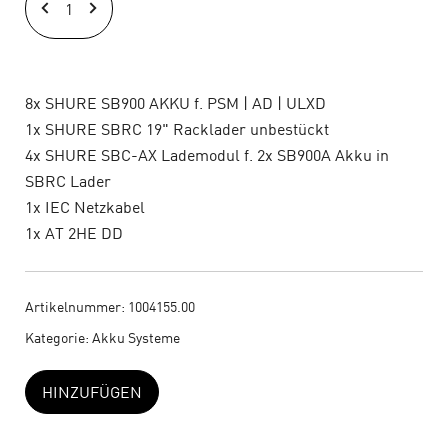
Racklader
inkl.
8x
SB900
8x SHURE SB900 AKKU f. PSM | AD | ULXD
Akku
1x SHURE SBRC 19" Racklader unbestückt
I
4x SHURE SBC-AX Lademodul f. 2x SB900A Akku in
Set
SBRC Lader
(1)
1x IEC Netzkabel
Menge
1x AT 2HE DD
Artikelnummer:
1004155.00
Kategorie:
Akku Systeme
HINZUFÜGEN