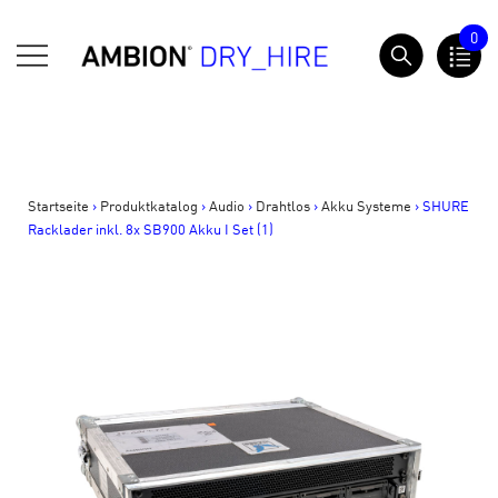
Springe
0
zum
AMBION Dry Hire
Inhalt
Startseite
>
Produktkatalog
>
Audio
>
Drahtlos
>
Akku Systeme
>
SHURE
Racklader inkl. 8x SB900 Akku I Set (1)