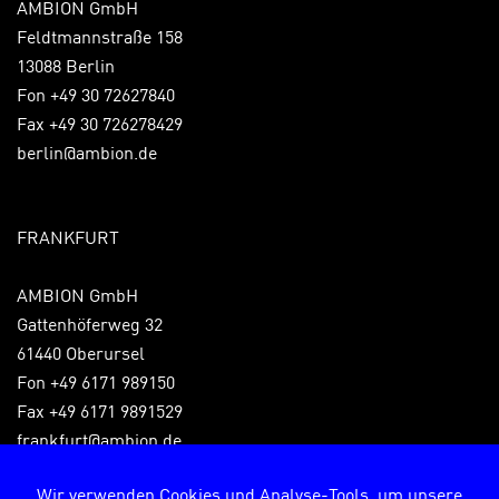
AMBION GmbH
Feldtmannstraße 158
13088 Berlin
Fon +49 30 72627840
Fax +49 30 726278429
berlin@ambion.de
FRANKFURT
AMBION GmbH
Gattenhöferweg 32
61440 Oberursel
Fon +49 6171 989150
Fax +49 6171 9891529
frankfurt@ambion.de
Wir verwenden Cookies und Analyse-Tools, um unsere