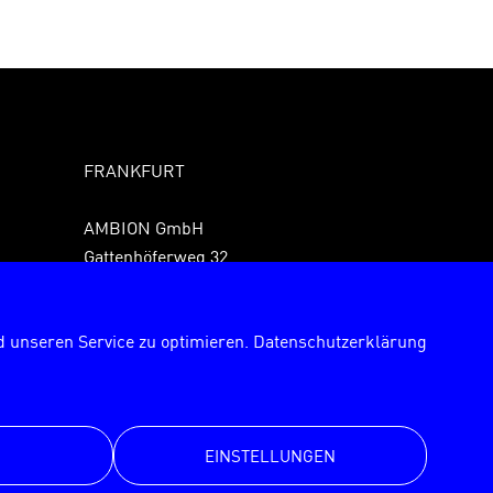
FRANKFURT
AMBION GmbH
Gattenhöferweg 32
61440 Oberursel
Fon +49 6171 989150
 unseren Service zu optimieren.
Datenschutzerklärung
Fax +49 6171 9891529
frankfurt@ambion.de
EINSTELLUNGEN
© AMBION GmbH 2026