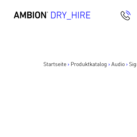
Springe
zum
AMBION Dry Hire
Inhalt
Startseite
>
Produktkatalog
>
Audio
>
Sig