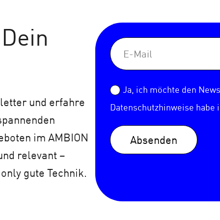
 Dein
Ja, ich möchte den Newsl
etter und erfahre
Datenschutzhinweise
habe 
 spannenden
geboten im AMBION
Absenden
und relevant –
 only gute Technik.