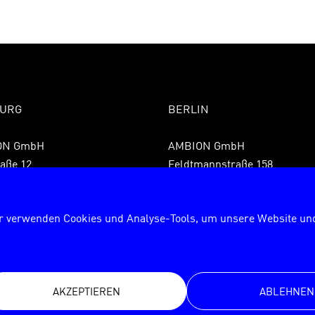
URG
BERLIN
ON GmbH
AMBION GmbH
aße 12
Feldtmannstraße 158
 Hamburg
13088 Berlin
9 40 855075850
Fon +49 30 72627840
r verwenden Cookies und Analyse-Tools, um unsere Website und
9 40 8550758599
Fax +49 30 726278429
rg@ambion.de
berlin@ambion.de
AKZEPTIEREN
ABLEHNEN