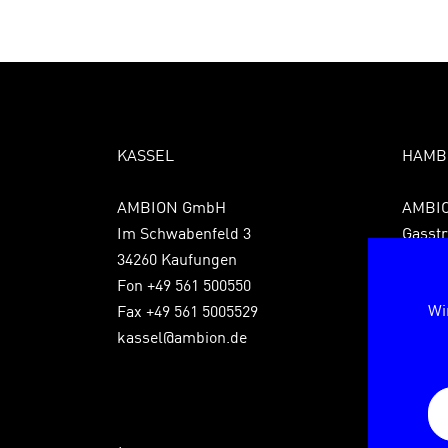
KASSEL
HAMB
AMBION GmbH
AMBI
Im Schwabenfeld 3
Gasstr
34260 Kaufungen
22761
Fon +49 561 500550
Fon +4
Wi
Fax +49 561 5005529
Fax +4
kassel@ambion.de
hambu