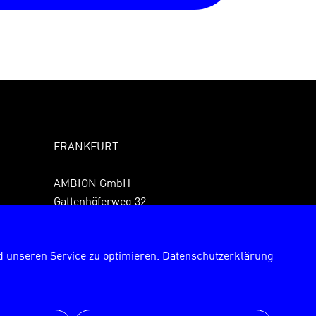
FRANKFURT
AMBION GmbH
Gattenhöferweg 32
61440 Oberursel
Fon +49 6171 989150
 unseren Service zu optimieren.
Datenschutzerklärung
Fax +49 6171 9891529
frankfurt@ambion.de