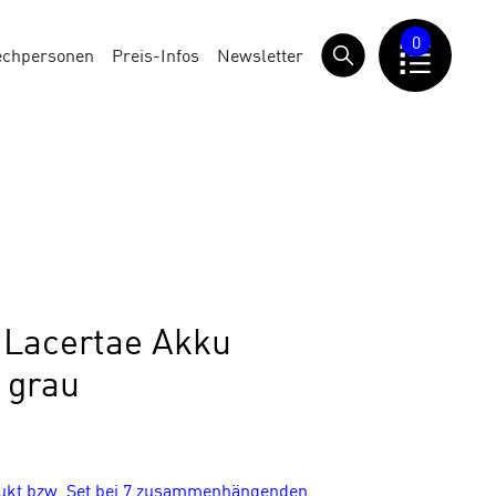
0
echpersonen
Preis-Infos
Newsletter
Lacertae Akku
 grau
dukt bzw. Set bei 7 zusammenhängenden