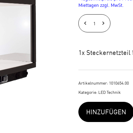
Miettagen zzgl. MwSt.
DEKO
LIGHT
Lacertae
Akku
1x Steckernetzteil
Tischleuchte
grau
Menge
Artikelnummer:
1010654.00
Kategorie:
LED Technik
HINZUFÜGEN