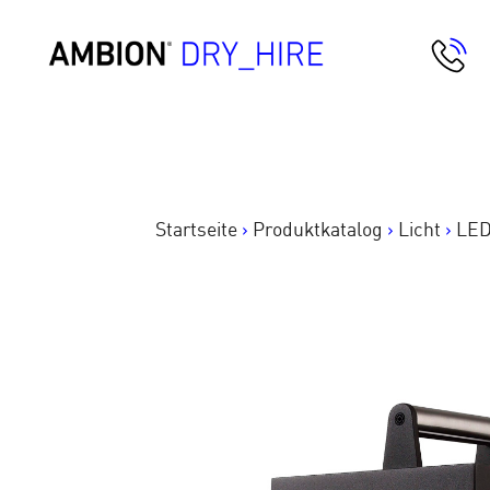
Springe
zum
AMBION Dry Hire
Inhalt
Startseite
>
Produktkatalog
>
Licht
>
LED