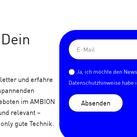
 Dein
Ja, ich möchte den Newsl
etter und erfahre
Datenschutzhinweise
habe 
 spannenden
geboten im AMBION
Absenden
und relevant –
 only gute Technik.