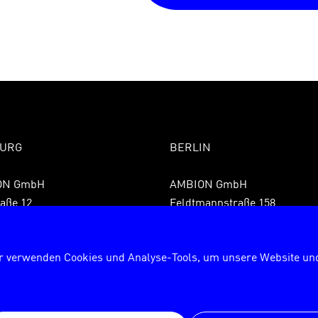
URG
BERLIN
ON GmbH
AMBION GmbH
aße 12
Feldtmannstraße 158
 Hamburg
13088 Berlin
9 40 855075850
Fon +49 30 72627840
r verwenden Cookies und Analyse-Tools, um unsere Website und
9 40 8550758599
Fax +49 30 726278429
rg@ambion.de
berlin@ambion.de