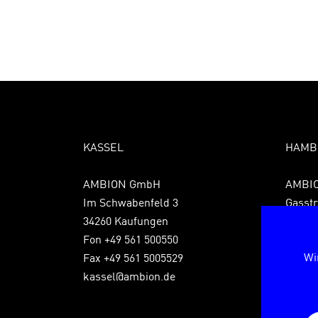
KASSEL
HAMB
AMBION GmbH
AMBI
Im Schwabenfeld 3
Gasstr
34260 Kaufungen
22761
Fon +49 561 500550
Fon +4
Wi
Fax +49 561 5005529
Fax +4
kassel@ambion.de
hambu