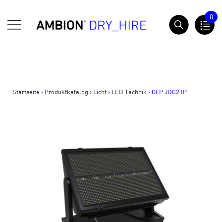
Springe
0
zum
AMBION Dry Hire
Inhalt
Startseite
>
Produktkatalog
>
Licht
>
LED Technik
>
GLP JDC2 IP