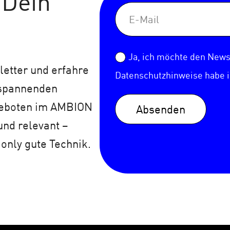
 Dein
Ja, ich möchte den Newsl
etter und erfahre
Datenschutzhinweise
habe 
 spannenden
geboten im AMBION
Absenden
und relevant –
 only gute Technik.