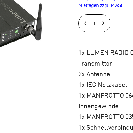
Miettagen zzgl. MwSt.
LUMEN
RADIO
CRMX
TX2
1x LUMEN RADIO 
RDM
Transmitter
Set
2x Antenne
(1)
1x IEC Netzkabel
Menge
1x MANFROTTO 06
Innengewinde
1x MANFROTTO 03
1x Schnellverbind