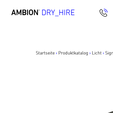
Springe
zum
AMBION Dry Hire
Inhalt
Startseite
>
Produktkatalog
>
Licht
>
Sig