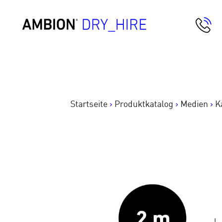
Springe
zum
AMBION Dry Hire
Inhalt
Startseite
>
Produktkatalog
>
Medien
>
K