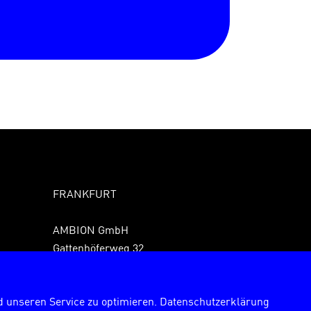
FRANKFURT
AMBION GmbH
Gattenhöferweg 32
61440 Oberursel
Fon +49 6171 989150
 unseren Service zu optimieren.
Datenschutzerklärung
Fax +49 6171 9891529