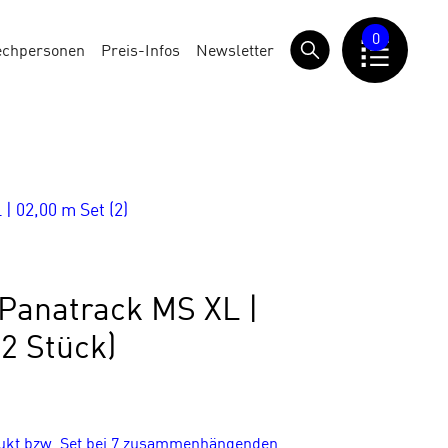
0
echpersonen
Preis-Infos
Newsletter
 02,00 m Set (2)
anatrack MS XL |
(2 Stück)
dukt bzw. Set bei 7 zusammenhängenden