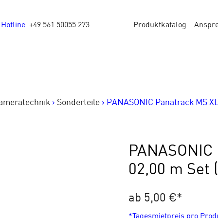
Hotline
+49 561 50055 273
Produktkatalog
Anspr
ameratechnik
>
Sonderteile
>
PANASONIC Panatrack MS XL |
PANASONIC P
02,00 m Set 
ab 5,00 €
*
*Tagesmietpreis pro Pro