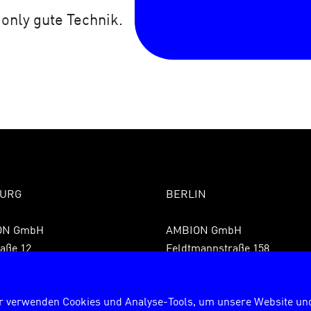
 only gute Technik.
URG
BERLIN
ON GmbH
AMBION GmbH
aße 12
Feldtmannstraße 158
 Hamburg
13088 Berlin
9 40 855075850
Fon +49 30 72627840
r verwenden Cookies und Analyse-Tools, um unsere Website und
9 40 8550758599
Fax +49 30 726278429