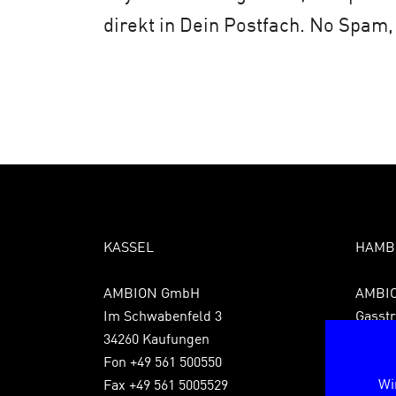
direkt in Dein Postfach. No Spam,
KASSEL
HAMB
AMBION GmbH
AMBI
Im Schwabenfeld 3
Gasstr
34260 Kaufungen
22761
Fon +49 561 500550
Fon +4
Wi
Fax +49 561 5005529
Fax +4