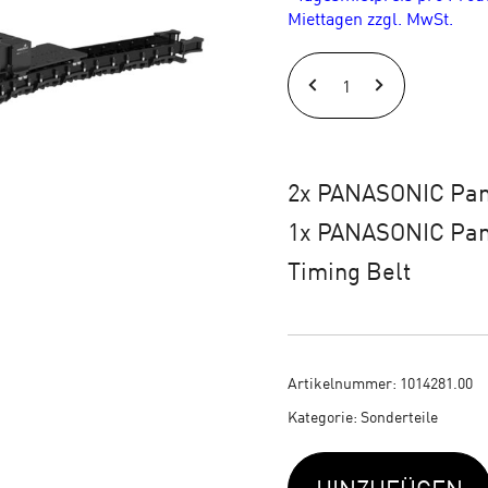
Miettagen zzgl. MwSt.
PANASONIC
Panatrack
MS
XL
2x PANASONIC Pa
|
1x PANASONIC Pa
02,00
Timing Belt
m
Set
(2)
Artikelnummer:
1014281.00
Kategorie:
Sonderteile
Menge