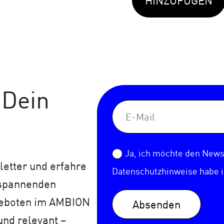
HINZUFÜGEN
 Dein
Ja, ich möchte den Newsl
etter und erfahre
Datenschutzhinweise
habe 
 spannenden
geboten im AMBION
Absenden
und relevant –