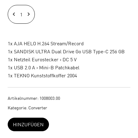
AJA
HELO
H.264
Stream/Record
Set
1x AJA HELO H.264 Stream/Record
(1)
1x SANDISK ULTRA Dual Drive Go USB Type-C 256 GB
Menge
1x Netzteil Eurostecker > DC 5 V
1x USB 2.0 A > Mini-B Patchkabel
1x TEKNO Kunststoffkoffer 2004
Artikelnummer:
1008003.00
Kategorie:
Converter
HINZUFÜGEN