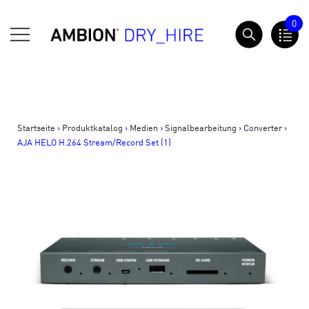
Springe
0
zum
AMBION Dry Hire
Inhalt
Startseite
>
Produktkatalog
>
Medien
>
Signalbearbeitung
>
Converter
>
AJA HELO H.264 Stream/Record Set (1)