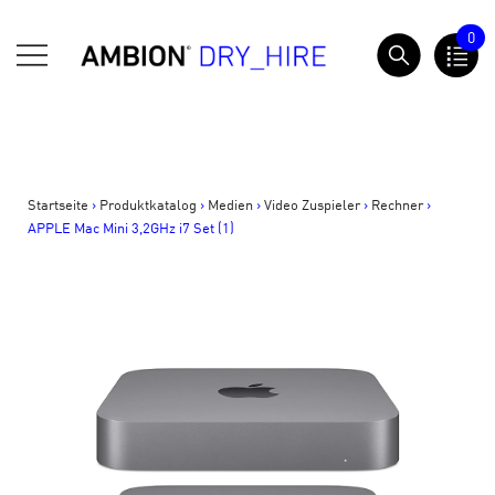
Springe
0
zum
AMBION Dry Hire
Inhalt
Startseite
>
Produktkatalog
>
Medien
>
Video Zuspieler
>
Rechner
>
APPLE Mac Mini 3,2GHz i7 Set (1)