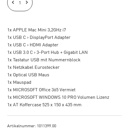
Mac
Mini
3,2GHz
i7
1x APPLE Mac Mini 3,2GHz i7
Set
1x USB C > DisplayPort Adapter
(1)
1x USB C > HDMI Adapter
Menge
1x USB 3.0 C > 3-Port Hub + Gigabit LAN
1x Tastatur USB mit Nummernblock
1x Netzkabel Eurostecker
1x Optical USB Maus
1x Mauspad
1x MICROSOFT Office 365 Vermiet
1x MICROSOFT WINDOWS 10 PRO Volumen Lizenz
1x AT Koffercase 525 x 150 x 435 mm
Artikelnummer:
1011399.00