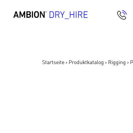
Springe
zum
AMBION Dry Hire
Inhalt
Startseite
>
Produktkatalog
>
Rigging
>
P