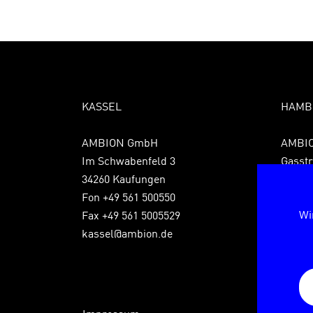
KASSEL
HAMB
AMBION GmbH
AMBI
Im Schwabenfeld 3
Gasstr
34260 Kaufungen
22761
Fon +49 561 500550
Fon +4
Wi
Fax +49 561 5005529
Fax +4
kassel@ambion.de
hambu