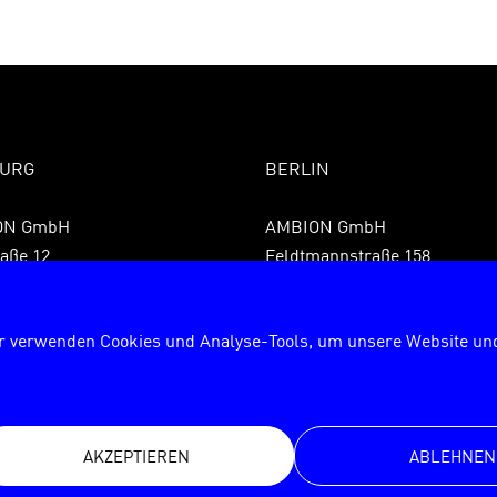
URG
BERLIN
ON GmbH
AMBION GmbH
aße 12
Feldtmannstraße 158
 Hamburg
13088 Berlin
9 40 855075850
Fon +49 30 72627840
r verwenden Cookies und Analyse-Tools, um unsere Website und
9 40 8550758599
Fax +49 30 726278429
rg@ambion.de
berlin@ambion.de
AKZEPTIEREN
ABLEHNEN