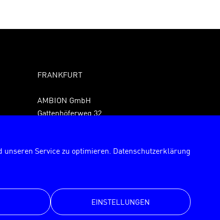
FRANKFURT
AMBION GmbH
Gattenhöferweg 32
61440 Oberursel
Fon +49 6171 989150
 unseren Service zu optimieren.
Datenschutzerklärung
Fax +49 6171 9891529
frankfurt@ambion.de
EINSTELLUNGEN
© AMBION GmbH 2026