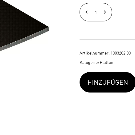
BÜTEC
oval
Part
E
Menge
Artikelnummer:
1003202.00
Kategorie:
Platten
HINZUFÜGEN