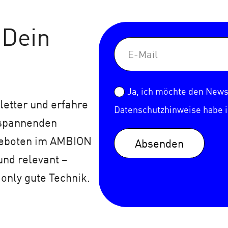
 Dein
Ja, ich möchte den Newsl
etter und erfahre
Datenschutzhinweise
habe 
 spannenden
geboten im AMBION
Absenden
und relevant –
 only gute Technik.