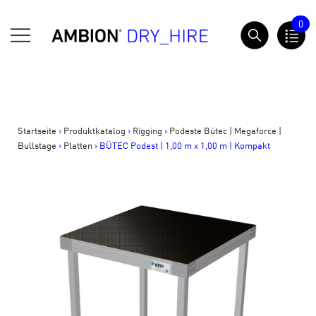
Springe
0
zum
AMBION Dry Hire
Inhalt
Startseite
>
Produktkatalog
>
Rigging
>
Podeste Bütec | Megaforce |
Bullstage
>
Platten
>
BÜTEC Podest | 1,00 m x 1,00 m | Kompakt