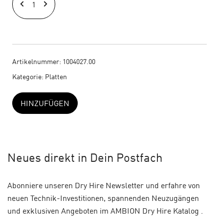
Podest
|
1,00
m
x
Artikelnummer:
1004027.00
1,00
Kategorie:
Platten
m
|
HINZUFÜGEN
Kompakt
Menge
Neues
direkt in Dein Postfach
Abonniere unseren Dry Hire Newsletter und erfahre von
neuen Technik-Investitionen, spannenden Neuzugängen
und exklusiven Angeboten im AMBION Dry Hire Katalog .