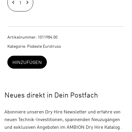
PRO
DECK
Dreieck
|
1,00
Artikelnummer:
1011984.00
m
Kategorie:
Podeste Eurotruss
x
1,00
HINZUFÜGEN
m
Menge
Neues
direkt in Dein Postfach
Abonniere unseren Dry Hire Newsletter und erfahre von
neuen Technik-Investitionen, spannenden Neuzugängen
und exklusiven Angeboten im AMBION Dry Hire Katalog .