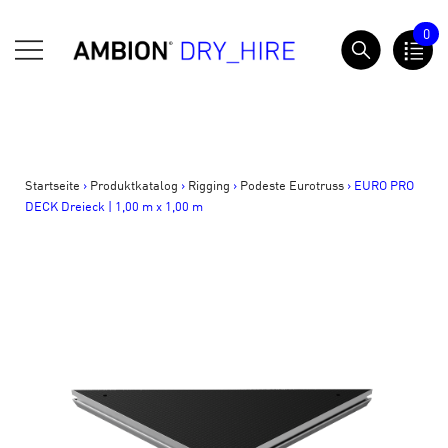
Springe
0
zum
AMBION Dry Hire
Inhalt
Startseite
>
Produktkatalog
>
Rigging
>
Podeste Eurotruss
>
EURO PRO
DECK Dreieck | 1,00 m x 1,00 m