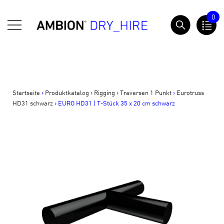
Springe
0
zum
AMBION Dry Hire
Inhalt
Startseite
>
Produktkatalog
>
Rigging
>
Traversen 1 Punkt
>
Eurotruss
HD31 schwarz
>
EURO HD31 | T-Stück 35 x 20 cm schwarz