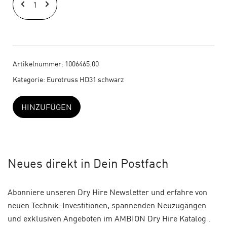
HD31
|
T-
Stück
35
Artikelnummer:
1006465.00
x
Kategorie:
Eurotruss HD31 schwarz
20
cm
HINZUFÜGEN
schwarz
Menge
Neues
direkt in Dein Postfach
Abonniere unseren Dry Hire Newsletter und erfahre von
neuen Technik-Investitionen, spannenden Neuzugängen
und exklusiven Angeboten im AMBION Dry Hire Katalog .