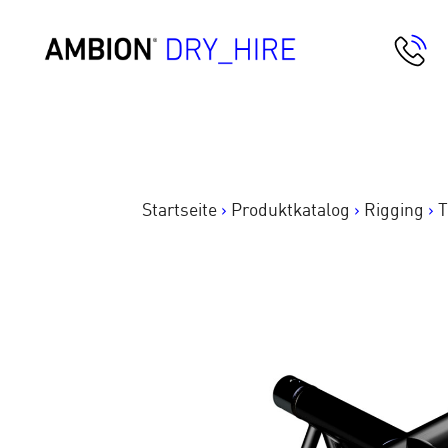
Springe
zum
AMBION Dry Hire
Inhalt
Startseite
>
Produktkatalog
>
Rigging
>
T