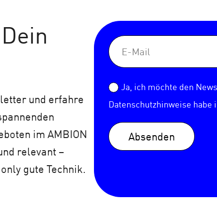
 Dein
Ja, ich möchte den Newsl
etter und erfahre
Datenschutzhinweise
habe 
 spannenden
geboten im AMBION
Absenden
und relevant –
 only gute Technik.