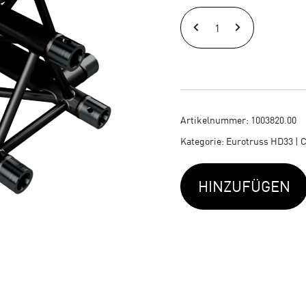
EURO
HD33
|
Kreuzstück
schwarz
Artikelnummer:
1003820.00
Menge
Kategorie:
Eurotruss HD33 | 
HINZUFÜGEN