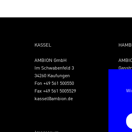
KASSEL
HAMB
AMBION GmbH
AMBI
Im Schwabenfeld 3
Gasstr
34260 Kaufungen
22761
Fon +49 561 500550
Fon +4
Wi
Fax +49 561 5005529
Fax +4
kassel@ambion.de
hambu