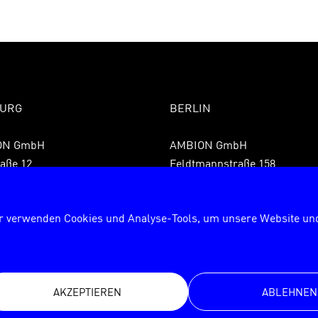
URG
BERLIN
ON GmbH
AMBION GmbH
aße 12
Feldtmannstraße 158
 Hamburg
13088 Berlin
9 40 855075850
Fon +49 30 72627840
r verwenden Cookies und Analyse-Tools, um unsere Website und
9 40 8550758599
Fax +49 30 726278429
rg@ambion.de
berlin@ambion.de
AKZEPTIEREN
ABLEHNEN