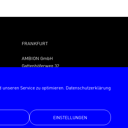
FRANKFURT
AMBION GmbH
Gattenhöferweg 32
61440 Oberursel
Fon +49 6171 989150
 unseren Service zu optimieren.
Datenschutzerklärung
Fax +49 6171 9891529
frankfurt@ambion.de
EINSTELLUNGEN
© AMBION GmbH 2026