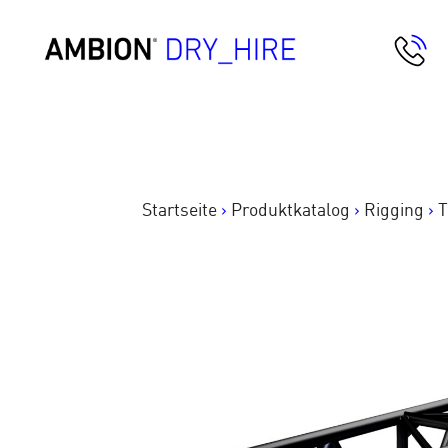
Springe
zum
AMBION Dry Hire
Inhalt
Startseite
>
Produktkatalog
>
Rigging
>
T