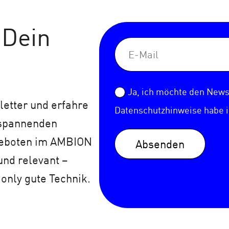
 Dein
Ja, ich möchte den Newsl
etter und erfahre
Datenschutzhinweise
habe 
 spannenden
geboten im AMBION
Absenden
und relevant –
 only gute Technik.