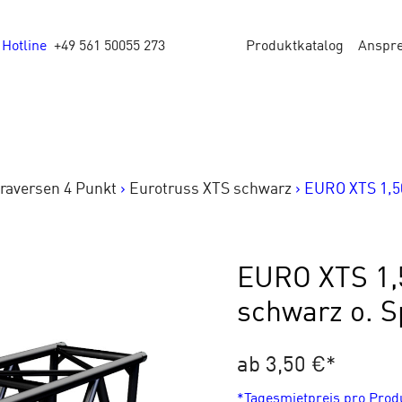
Hotline
+49 561 50055 273
Produktkatalog
Anspr
raversen 4 Punkt
>
Eurotruss XTS schwarz
>
EURO XTS 1,50
EURO XTS 1,
schwarz o. S
ab 3,50 €
*
*Tagesmietpreis pro Pro