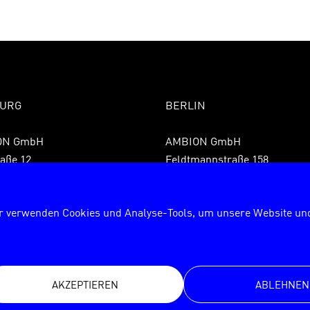
URG
BERLIN
ON GmbH
AMBION GmbH
aße 12
Feldtmannstraße 158
 Hamburg
13088 Berlin
9 40 855075850
Fon +49 30 72627840
r verwenden Cookies und Analyse-Tools, um unsere Website und
9 40 8550758599
Fax +49 30 726278429
rg@ambion.de
berlin@ambion.de
AKZEPTIEREN
ABLEHNEN