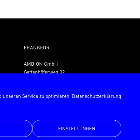
FRANKFURT
AMBION GmbH
Gattenhöferweg 32
61440 Oberursel
Fon +49 6171 989150
 unseren Service zu optimieren.
Datenschutzerklärung
Fax +49 6171 9891529
frankfurt@ambion.de
EINSTELLUNGEN
© AMBION GmbH 2026