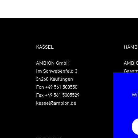
KASSEL
HAMB
AMBION GmbH
AMBI
Im Schwabenfeld 3
Gasstr
34260 Kaufungen
22761
Fon +49 561 500550
Fon +4
Wi
Fax +49 561 5005529
Fax +4
kassel@ambion.de
hambu