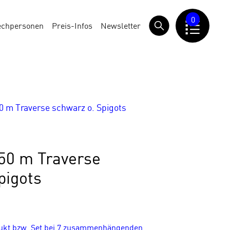
0
echpersonen
Preis-Infos
Newsletter
 m Traverse schwarz o. Spigots
50 m Traverse
pigots
dukt bzw. Set bei 7 zusammenhängenden