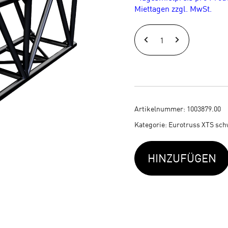
Miettagen zzgl. MwSt.
EURO
XTS
1,50
m
Traverse
Artikelnummer:
1003879.00
schwarz
Kategorie:
Eurotruss XTS sch
o.
HINZUFÜGEN
Spigots
Menge