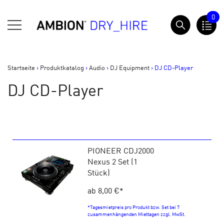
Springe
0
zum
AMBION Dry Hire
Inhalt
Startseite
>
Produktkatalog
>
Audio
>
DJ Equipment
>
DJ CD-Player
DJ CD-Player
PIONEER CDJ2000
Nexus 2 Set (1
Stück)
ab 8,00 €
*
*Tagesmietpreis pro Produkt bzw. Set bei 7
zusammenhängenden Miettagen zzgl. MwSt.