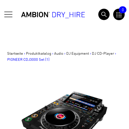
Springe
0
zum
AMBION Dry Hire
Inhalt
Startseite
>
Produktkatalog
>
Audio
>
DJ Equipment
>
DJ CD-Player
>
PIONEER CDJ3000 Set (1)