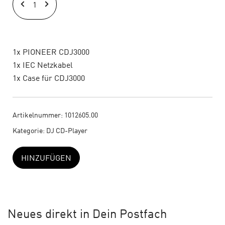
CDJ3000
Set
(1)
Menge
1x PIONEER CDJ3000
1x IEC Netzkabel
1x Case für CDJ3000
Artikelnummer:
1012605.00
Kategorie:
DJ CD-Player
HINZUFÜGEN
Neues
direkt in Dein Postfach