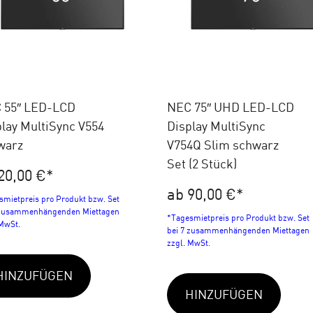
 55″ LED-LCD
NEC 75″ UHD LED-LCD
lay MultiSync V554
Display MultiSync
warz
V754Q Slim schwarz
Set (2 Stück)
20,00 €
*
ab 90,00 €
*
smietpreis pro Produkt bzw. Set
 zusammenhängenden Miettagen
*Tagesmietpreis pro Produkt bzw. Set
 MwSt.
bei 7 zusammenhängenden Miettagen
zzgl. MwSt.
HINZUFÜGEN
HINZUFÜGEN