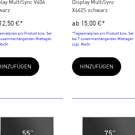
lay MultiSync V404
Display MultiSync
warz
X462S schwarz
12,50 €
*
ab 15,00 €
*
smietpreis pro Produkt bzw. Set
*Tagesmietpreis pro Produkt bzw. Set
 zusammenhängenden Miettagen
bei 7 zusammenhängenden Miettagen
 MwSt.
zzgl. MwSt.
HINZUFÜGEN
HINZUFÜGEN