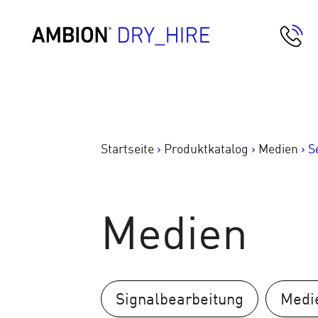
Springe
zum
AMBION Dry Hire
Inhalt
Startseite
>
Produktkatalog
>
Medien
>
S
Medien
Signalbearbeitung
Medi