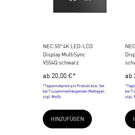
NEC 55″ 4K LED-LCD
NEC
Display MultiSync
Disp
V554Q schwarz
sch
ab 20,00 €
*
ab 
*Tagesmietpreis pro Produkt bzw. Set
*Tage
bei 7 zusammenhängenden Miettagen
bei 7
zzgl. MwSt.
zzgl.
HINZUFÜGEN