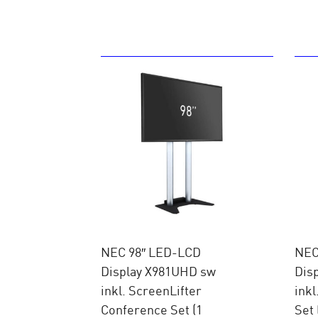
NEC 98″ LED-LCD
NEC
Display X981UHD sw
Dis
inkl. ScreenLifter
inkl
Conference Set (1
Set 