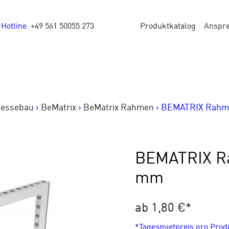
Hotline
+49 561 50055 273
Produktkatalog
Anspr
Messebau
>
BeMatrix
>
BeMatrix Rahmen
>
BEMATRIX Rahme
BEMATRIX R
mm
ab 1,80 €
*
*Tagesmietpreis pro Pro