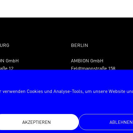
URG
BERLIN
ON GmbH
AMBION GmbH
aße 12
Feldtmannstraße 158
 Hamburg
13088 Berlin
9 40 855075850
Fon +49 30 72627840
r verwenden Cookies und Analyse-Tools, um unsere Website und
9 40 8550758599
Fax +49 30 726278429
rg@ambion.de
berlin@ambion.de
AKZEPTIEREN
ABLEHNEN