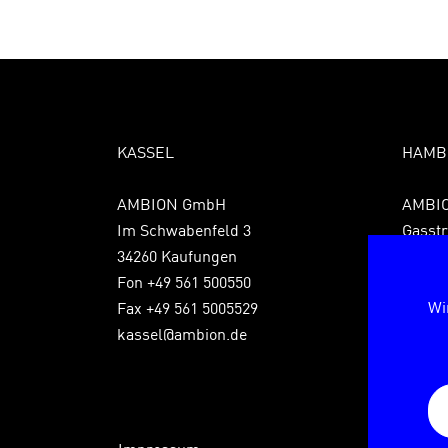
KASSEL
HAMB
AMBION GmbH
AMBI
Im Schwabenfeld 3
Gasstr
34260 Kaufungen
22761
Fon +49 561 500550
Fon +4
Wi
Fax +49 561 5005529
Fax +4
kassel@ambion.de
hambu