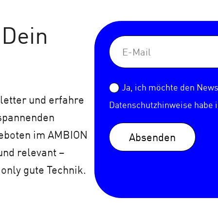
 Dein
Ja, ich möchte den Newsl
etter und erfahre
Datenschutzhinweise
habe 
 spannenden
geboten im AMBION
Absenden
und relevant –
 only gute Technik.