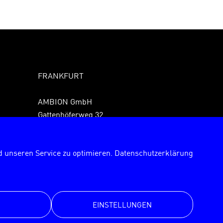
FRANKFURT
AMBION GmbH
Gattenhöferweg 32
61440 Oberursel
Fon +49 6171 989150
 unseren Service zu optimieren.
Datenschutzerklärung
Fax +49 6171 9891529
frankfurt@ambion.de
EINSTELLUNGEN
© AMBION GmbH 2026