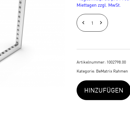
Miettagen zzgl. MwSt.
BEMATRIX
Rahmen
0496
x
0496
Artikelnummer:
1002798.00
mm
Kategorie:
BeMatrix Rahmen
Menge
HINZUFÜGEN