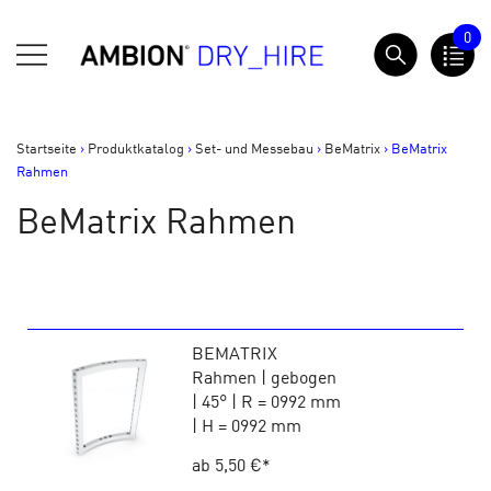
Springe
0
zum
AMBION Dry Hire
Inhalt
Startseite
>
Produktkatalog
>
Set- und Messebau
>
BeMatrix
>
BeMatrix
Rahmen
BeMatrix Rahmen
BEMATRIX
Rahmen | gebogen
| 45° | R = 0992 mm
| H = 0992 mm
ab 5,50 €
*