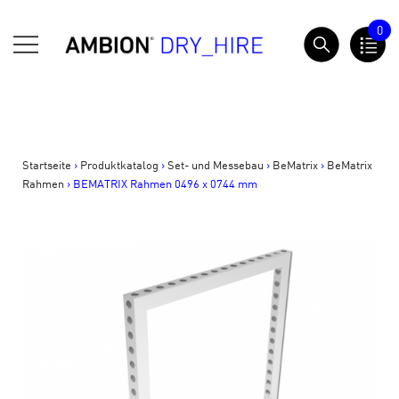
Springe
0
zum
AMBION Dry Hire
Inhalt
Startseite
>
Produktkatalog
>
Set- und Messebau
>
BeMatrix
>
BeMatrix
Rahmen
>
BEMATRIX Rahmen 0496 x 0744 mm