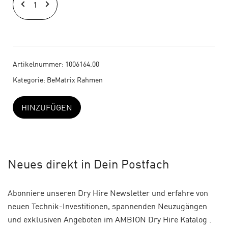
Rahmen
0496
x
0744
mm
Artikelnummer:
1006164.00
Menge
Kategorie:
BeMatrix Rahmen
HINZUFÜGEN
Neues
direkt in Dein Postfach
Abonniere unseren Dry Hire Newsletter und erfahre von
neuen Technik-Investitionen, spannenden Neuzugängen
und exklusiven Angeboten im AMBION Dry Hire Katalog .