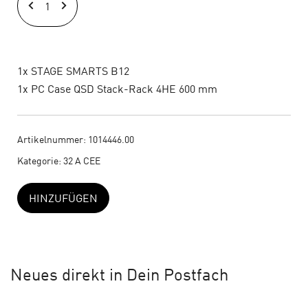
SMARTS
B12
Set
(1)
1x STAGE SMARTS B12
Menge
1x PC Case QSD Stack-Rack 4HE 600 mm
Artikelnummer:
1014446.00
Kategorie:
32 A CEE
HINZUFÜGEN
Neues
direkt in Dein Postfach