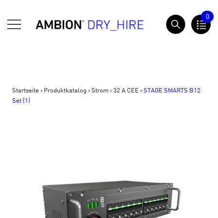
Springe
0
zum
AMBION Dry Hire
Inhalt
Startseite
>
Produktkatalog
>
Strom
>
32 A CEE
>
STAGE SMARTS B12
Set (1)