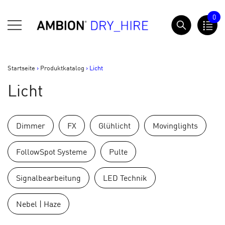
Springe
0
zum
AMBION Dry Hire
Inhalt
Startseite
>
Produktkatalog
>
Licht
Licht
Dimmer
FX
Glühlicht
Movinglights
FollowSpot Systeme
Pulte
Signalbearbeitung
LED Technik
Nebel | Haze